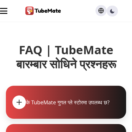
FAQ | TubeMate
बारम्बार सोधिने प्रश्नहरू
के TubeMate गुगल प्ले स्टोरमा उपलब्ध छ?